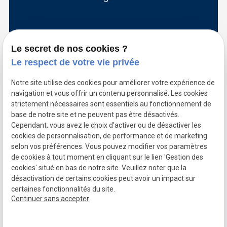
Le secret de nos cookies ?
Le respect de votre vie privée
URGENCES SOIRS, WE ET JOURS
FÉRIÉS
Notre site utilise des cookies pour améliorer votre expérience de
navigation et vous offrir un contenu personnalisé. Les cookies
En cas d'urgence en dehors des heures d'
strictement nécessaires sont essentiels au fonctionnement de
ouverture du cabinet, n' hésitez pas à
base de notre site et ne peuvent pas être désactivés.
contacter le service vet&go.
Cependant, vous avez le choix d'activer ou de désactiver les
cookies de personnalisation, de performance et de marketing
Contacter VET & GO
open_in_new
selon vos préférences. Vous pouvez modifier vos paramètres
de cookies à tout moment en cliquant sur le lien 'Gestion des
cookies' situé en bas de notre site. Veuillez noter que la
désactivation de certains cookies peut avoir un impact sur
Mentions légales
Politique de confidentialité
certaines fonctionnalités du site.
>
Plan du site
Gestion des cookies
Continuer sans accepter
Numéro d'établissement : 2.331.465.373.
Numéro d'entreprise : 780883058